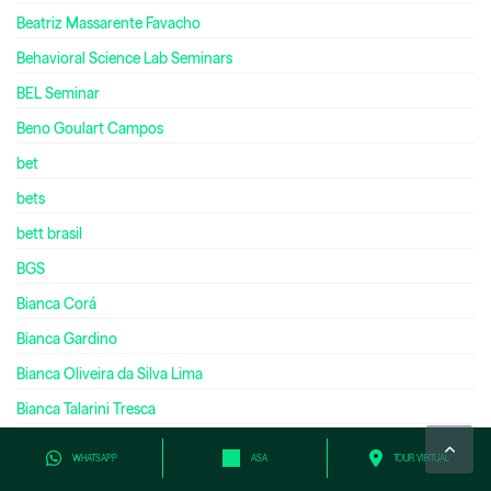
Beatriz Massarente Favacho
Behavioral Science Lab Seminars
BEL Seminar
Beno Goulart Campos
bet
bets
bett brasil
BGS
Bianca Corá
Bianca Gardino
Bianca Oliveira da Silva Lima
Bianca Talarini Tresca
biblioteca
WHATSAPP
ASA
TOUR VIRTUAL
Biblioteca Digital Cengage