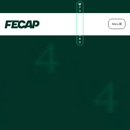
P
O
R
TA
L
|
Intranet
|
Menu
D
O
AL
U
N
O