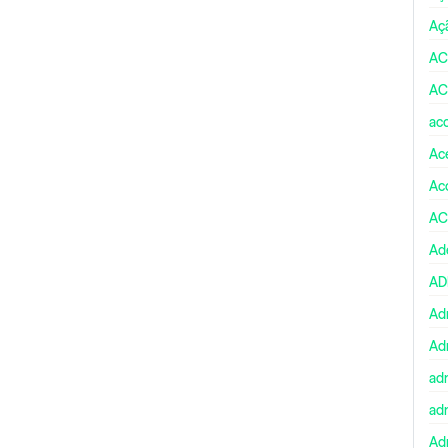
Aç
AC
AC
ac
Ace
Ac
AC
Ad
A
Ad
Ad
ad
ad
Adm