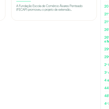
A Fundação Escola de Comércio Álvares Penteado
20
(FECAP) promoveu o projeto de extensão...
21º
21
26º
26º
e 
29
29
2ª
3ª
4 e
44
48
4ª