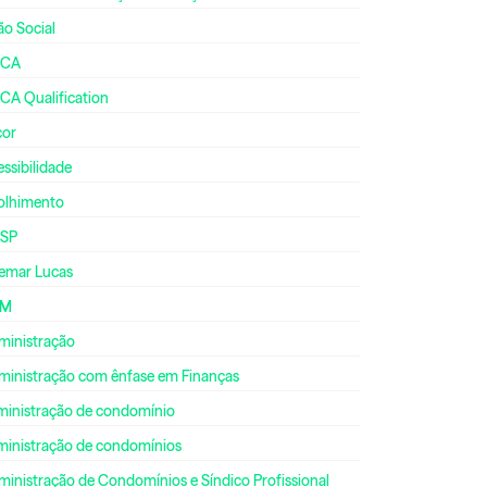
ão Social
CA
CA Qualification
cor
ssibilidade
olhimento
SP
emar Lucas
DM
ministração
ministração com ênfase em Finanças
ministração de condomínio
ministração de condomínios
inistração de Condomínios e Síndico Profissional