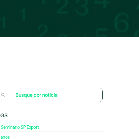
AGS
 Seminário SP Export
 anos