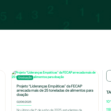
Graduação
Projeto “Lideranças Empáticas” da FECAP
arrecada mais de 25 toneladas de alimentos para
T
doação
10º
02/06/2025
118
No último dia 1º de junho de 2025, estudantes da