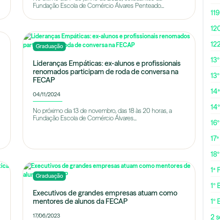
Fundação Escola de Comércio Álvares Penteado...
119
12
12
Graduação
13
Lideranças Empáticas: ex-alunos e profissionais
renomados participam de roda de conversa na
13º
FECAP
14ª
04/11/2024
14
No próximo dia 13 de novembro, das 18 às 20 horas, a
Fundação Escola de Comércio Álvares...
16
17ª
18
1ª
Graduação
1º 
Executivos de grandes empresas atuam como
mentores de alunos da FECAP
1º 
17/06/2023
2 