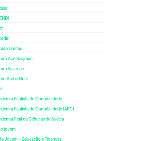
casa
ENDI
nt
ordin
raão Dantas
ram Abe Szajman
ram Sjazman
rão Árabe Neto
il
ademia Paulista de Contabilidade
ademia Paulista de Contabilidade (APC)
ademia Real de Ciências da Suécia
ão jovem
ão Jovem – Educação e Finanças