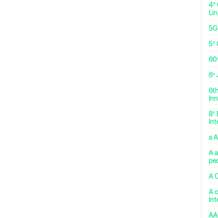
4º
Lí
5G
5º 
60
6ª
6t
Inn
8º 
Int
a 
A a
pe
A 
A c
In
AA