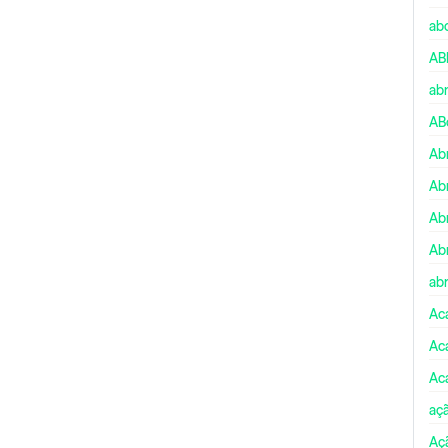
ab
AB
ab
AB
Ab
Ab
Ab
Ab
abr
Ac
Ac
Ac
aç
Aç