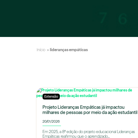
Início
»
lideranças empáticas
Extensão
Projeto Lideranças Empáticas já impactou
milhares de pessoas por meio da ação estudantil
20/01/2026
Em 2025, a 8ª edição do projeto educacional Lideranças
Empáticas reafirmou que o aprendizado...