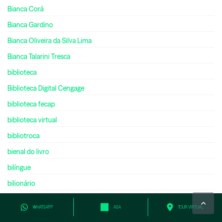
Bianca Corá
Bianca Gardino
Bianca Oliveira da Silva Lima
Bianca Talarini Tresca
biblioteca
Biblioteca Digital Cengage
biblioteca fecap
biblioteca virtual
bibliotroca
bienal do livro
bilíngue
bilionário
biologia
WHATSAPP
ASA
TOUR VIRTUAL
black friday