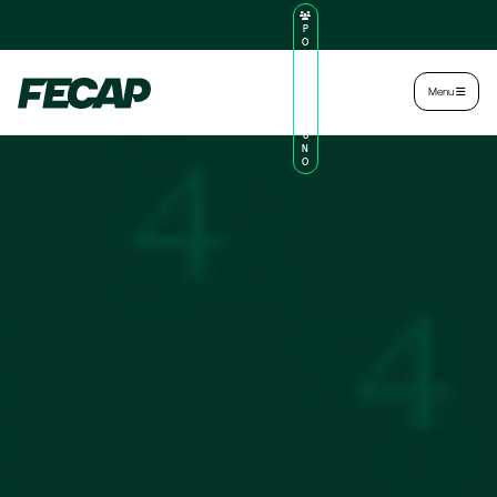
P
O
R
TA
L
|
Intranet
|
Menu
D
O
AL
U
N
O