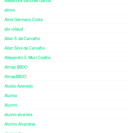
Alexandre Sanches Garcia
alimni
Aline Germano Costa
alix vidaud
Allan S. de Carvalho
Allan Silva de Carvalho
Allexandro E. Mori Coelho
Almap BBDO
AlmapBBDO
Aluísio Azevedo
Alumia
Alumni
alumni alvarista
Alumni Alvaristas