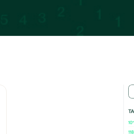
T
10º
118