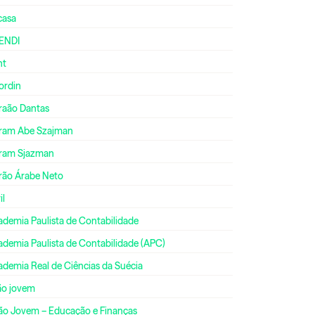
casa
ENDI
nt
ordin
raão Dantas
ram Abe Szajman
ram Sjazman
rão Árabe Neto
il
ademia Paulista de Contabilidade
ademia Paulista de Contabilidade (APC)
ademia Real de Ciências da Suécia
ão jovem
ão Jovem – Educação e Finanças