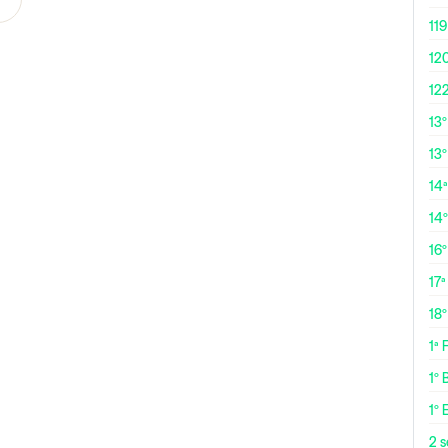
119
12
12
13
13º
14ª
14
16
17ª
18
1ª
1º 
1º 
2 