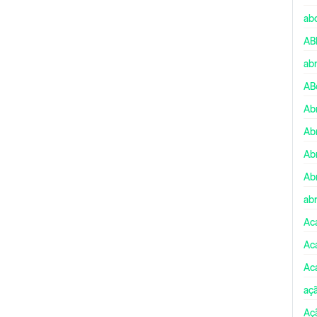
ab
AB
ab
AB
Ab
Ab
Ab
Ab
abr
Ac
Ac
Ac
aç
Aç