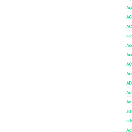
Aç
AC
AC
ac
Ace
Ac
AC
Ad
A
Ad
Ad
ad
ad
Adm