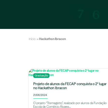
Início
»
Hackathon Ibracon
Graduação
Projeto de alunos da FECAP conquista o 2º lugar
no Hackathon Ibracon
21/06/2024
O projeto “Trismegistro”, realizado por alunos da Fundação
Escola de Comércio Álvares...