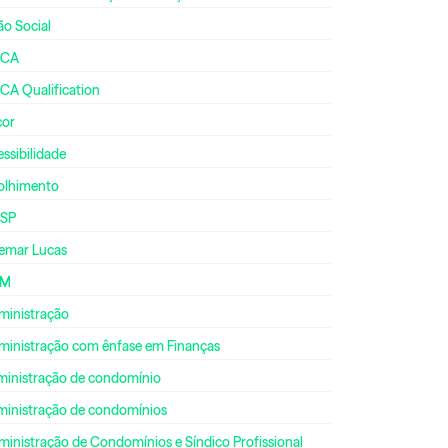
ão Social
CA
CA Qualification
cor
ssibilidade
olhimento
SP
emar Lucas
DM
ministração
ministração com ênfase em Finanças
ministração de condomínio
ministração de condomínios
inistração de Condomínios e Síndico Profissional