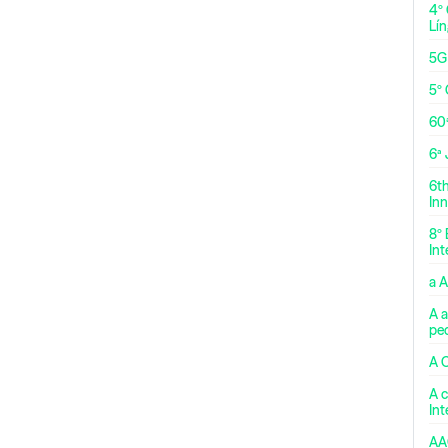
4º
Lí
5G
5º 
60
6ª
6t
Inn
8º 
Int
a 
A a
pe
A 
A c
In
AA