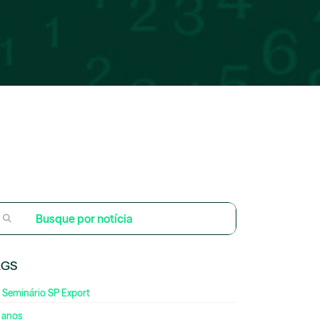
AGS
 Seminário SP Export
 anos