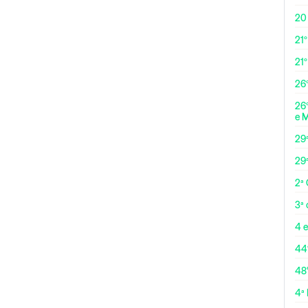
20
21º
21
26º
26º
e 
29
29
2ª
3ª
4 e
44
48
4ª