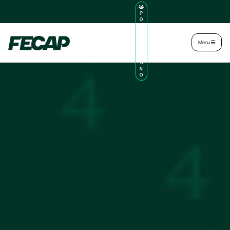
P
O
R
TA
L
|
Intranet
|
Menu
D
O
AL
U
N
O