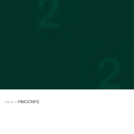
Início
»
PIBIC/CNPQ