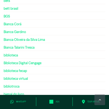
bets
bett brasil
BGS
Bianca Corá
Bianca Gardino
Bianca Oliveira da Silva Lima
Bianca Talarini Tresca
biblioteca
Biblioteca Digital Cengage
biblioteca fecap
biblioteca virtual
bibliotroca
bienal do livro
bilíngue
WHATSAPP
ASA
TOUR VIRTUAL