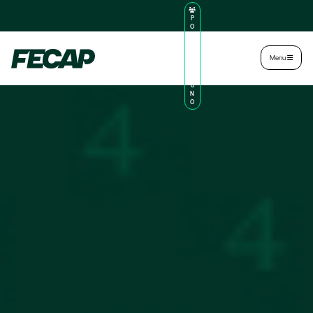
P
O
R
TA
L
|
Intranet
|
Menu
D
O
AL
U
N
O