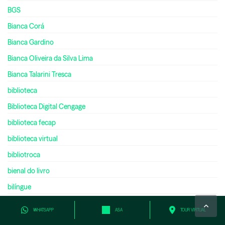
BGS
Bianca Corá
Bianca Gardino
Bianca Oliveira da Silva Lima
Bianca Talarini Tresca
biblioteca
Biblioteca Digital Cengage
biblioteca fecap
biblioteca virtual
bibliotroca
bienal do livro
bilíngue
bilionário
WHATSAPP
ASA
TOUR VIRTUAL
biologia