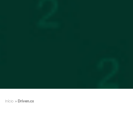
Início
»
Driven.cx