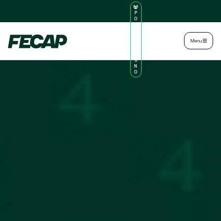
P
O
R
TA
L
|
Intranet
|
Menu
D
O
AL
U
N
O