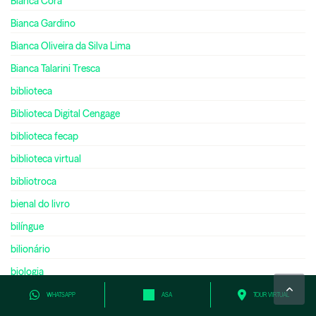
Bianca Corá
Bianca Gardino
Bianca Oliveira da Silva Lima
Bianca Talarini Tresca
biblioteca
Biblioteca Digital Cengage
biblioteca fecap
biblioteca virtual
bibliotroca
bienal do livro
bilíngue
bilionário
biologia
black friday
WHATSAPP
ASA
TOUR VIRTUAL