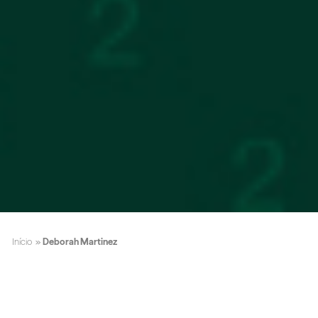
Início
»
Deborah Martinez