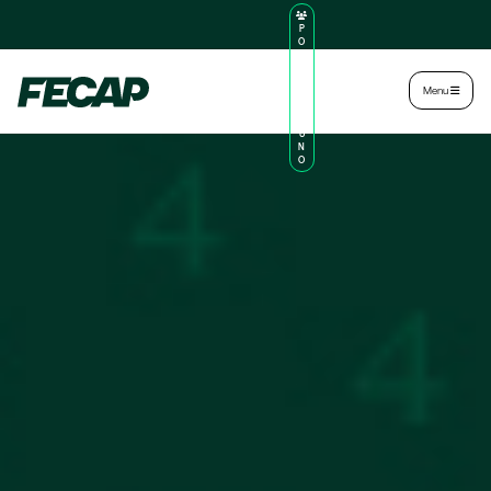
P
O
R
TA
L
|
Intranet
|
Menu
D
O
AL
U
N
O