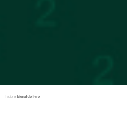
Início
»
bienal do livro