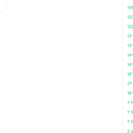
119
12
12
13
13º
14ª
14
16
17ª
18
1ª
1º 
1º 
2 