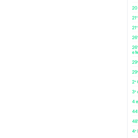
20
21º
21
26º
26º
e 
29
29
2ª
3ª
4 e
44
48
4ª