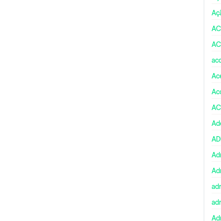
Aç
AC
AC
ac
Ace
Ac
AC
Ad
A
Ad
Ad
ad
ad
Adm