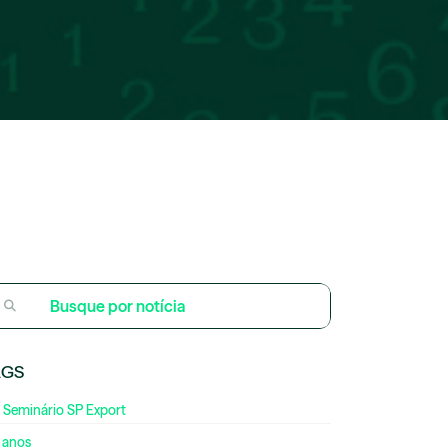
AGS
 Seminário SP Export
 anos