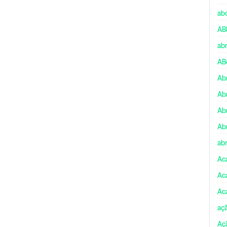
ab
AB
ab
AB
Ab
Ab
Ab
Ab
abr
Ac
Ac
Ac
aç
Aç