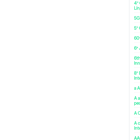
4º
Lí
5G
5º 
60
6ª
6t
Inn
8º 
Int
a 
A a
pe
A 
A c
In
AA