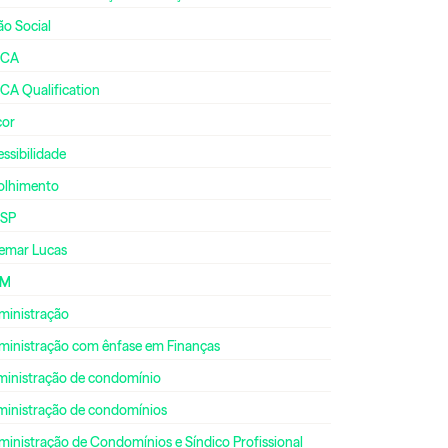
ão Social
CA
CA Qualification
cor
ssibilidade
olhimento
SP
emar Lucas
DM
ministração
ministração com ênfase em Finanças
ministração de condomínio
ministração de condomínios
inistração de Condomínios e Síndico Profissional