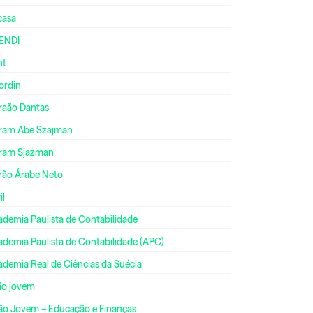
casa
ENDI
nt
ordin
raão Dantas
ram Abe Szajman
ram Sjazman
rão Árabe Neto
il
ademia Paulista de Contabilidade
ademia Paulista de Contabilidade (APC)
ademia Real de Ciências da Suécia
ão jovem
ão Jovem – Educação e Finanças