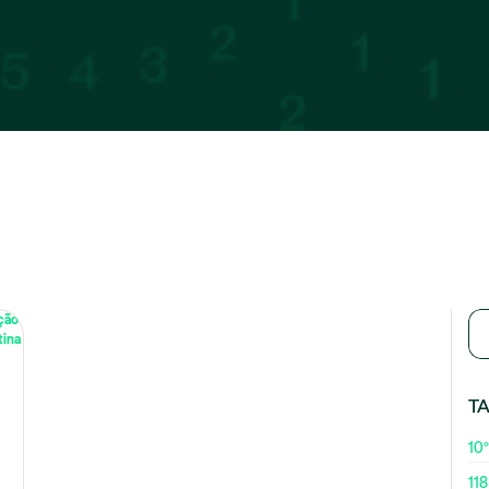
T
10º
118