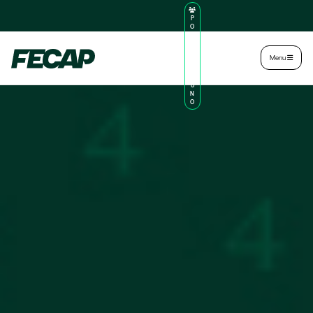
P
O
R
TA
L
|
Intranet
|
Menu
D
O
AL
U
N
O