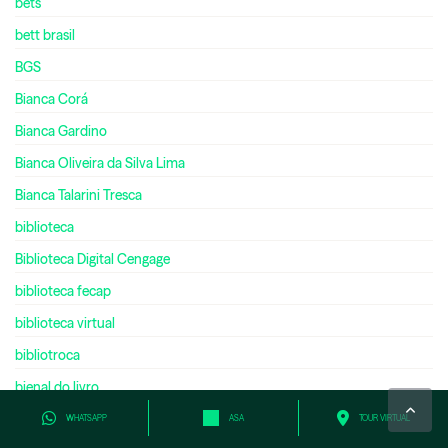
bets
bett brasil
BGS
Bianca Corá
Bianca Gardino
Bianca Oliveira da Silva Lima
Bianca Talarini Tresca
biblioteca
Biblioteca Digital Cengage
biblioteca fecap
biblioteca virtual
bibliotroca
bienal do livro
bilíngue
WHATSAPP
ASA
TOUR VIRTUAL