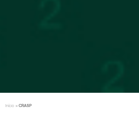
Início
»
CRASP