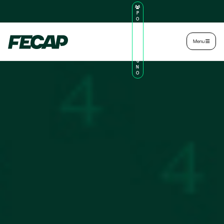
P
O
R
TA
L
|
Intranet
|
Menu
D
O
AL
U
N
O