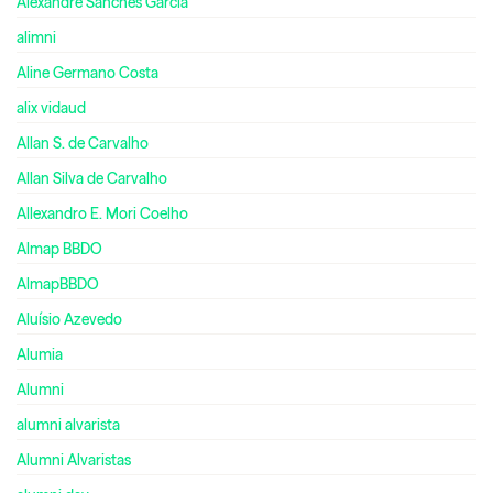
Alexandre Sanches Garcia
alimni
Aline Germano Costa
alix vidaud
Allan S. de Carvalho
Allan Silva de Carvalho
Allexandro E. Mori Coelho
Almap BBDO
AlmapBBDO
Aluísio Azevedo
Alumia
Alumni
alumni alvarista
Alumni Alvaristas