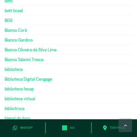
bets
bett brasil
BGS
Bianca Corá
Bianca Gardino
Bianca Oliveira da Silva Lima
Bianca Talarini Tresca
biblioteca
Biblioteca Digital Cengage
biblioteca fecap
biblioteca virtual
bibliotroca
bienal do livro
bilíngue
WHATSAPP
ASA
TOUR VIRTUAL