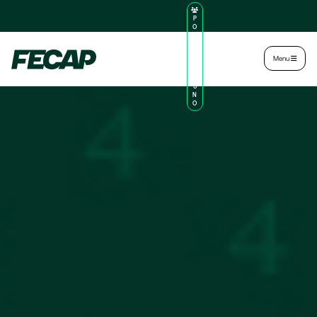
P
O
R
TA
L
|
Intranet
|
Menu
D
O
AL
U
N
O