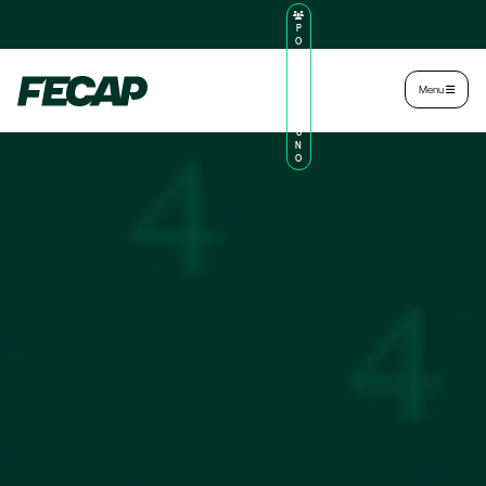
P
O
R
TA
L
|
Intranet
|
Menu
D
O
AL
U
N
O