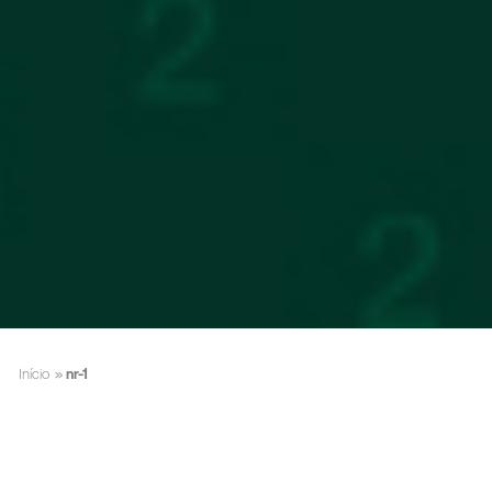
Início
»
nr-1