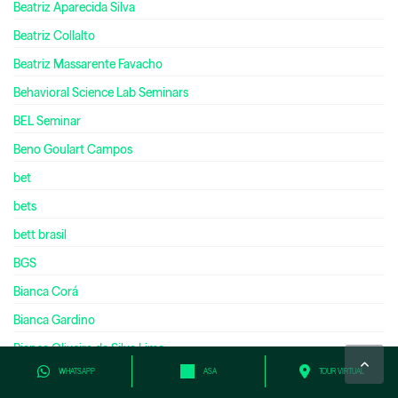
Beatriz Aparecida Silva
Beatriz Collalto
Beatriz Massarente Favacho
Behavioral Science Lab Seminars
BEL Seminar
Beno Goulart Campos
bet
bets
bett brasil
BGS
Bianca Corá
Bianca Gardino
Bianca Oliveira da Silva Lima
WHATSAPP
ASA
TOUR VIRTUAL
Bianca Talarini Tresca