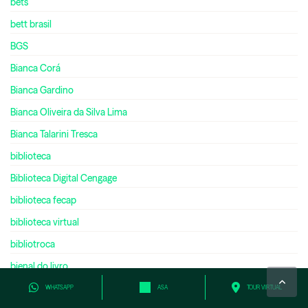
bets
bett brasil
BGS
Bianca Corá
Bianca Gardino
Bianca Oliveira da Silva Lima
Bianca Talarini Tresca
biblioteca
Biblioteca Digital Cengage
biblioteca fecap
biblioteca virtual
bibliotroca
bienal do livro
bilíngue
WHATSAPP
ASA
TOUR VIRTUAL