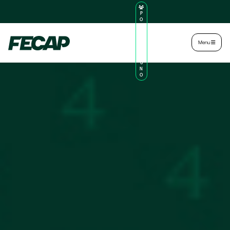
P
O
R
TA
L
|
Intranet
|
Menu
D
O
AL
U
N
O