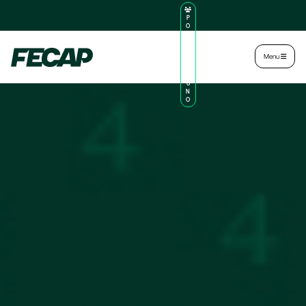
P
O
R
TA
L
|
Intranet
|
Menu
D
O
AL
U
N
O