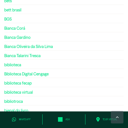
bets
bett brasil
BGS
Bianca Corá
Bianca Gardino
Bianca Oliveira da Silva Lima
Bianca Talarini Tresca
biblioteca
Biblioteca Digital Cengage
biblioteca fecap
biblioteca virtual
bibliotroca
bienal do livro
bilíngue
WHATSAPP
ASA
TOUR VIRTUAL