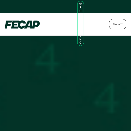
P
O
R
TA
L
|
Intranet
|
Menu
D
O
AL
U
N
O