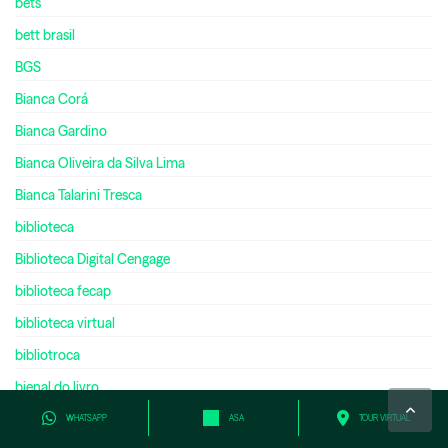
bets
bett brasil
BGS
Bianca Corá
Bianca Gardino
Bianca Oliveira da Silva Lima
Bianca Talarini Tresca
biblioteca
Biblioteca Digital Cengage
biblioteca fecap
biblioteca virtual
bibliotroca
bienal do livro
bilíngue
WHATSAPP
ASA
TOUR VIRTUAL