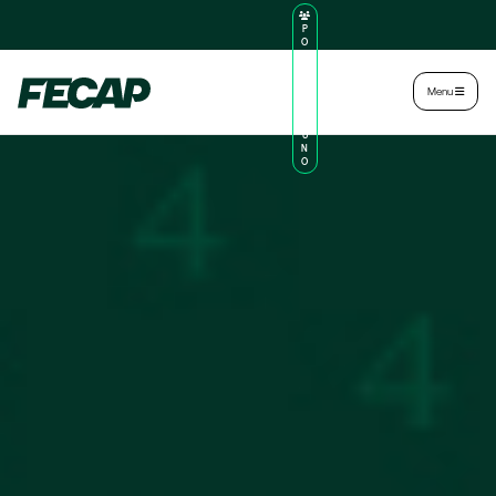
P
O
R
TA
L
|
Intranet
|
Menu
D
O
AL
U
N
O