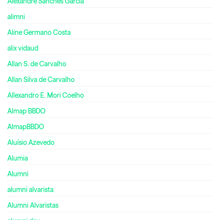
Alexandre Sanches Garcia
alimni
Aline Germano Costa
alix vidaud
Allan S. de Carvalho
Allan Silva de Carvalho
Allexandro E. Mori Coelho
Almap BBDO
AlmapBBDO
Aluísio Azevedo
Alumia
Alumni
alumni alvarista
Alumni Alvaristas