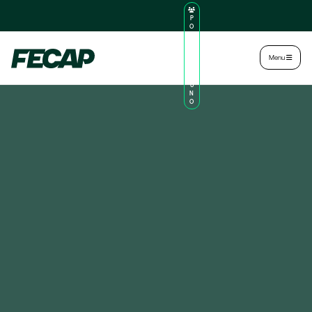
P
O
R
TA
L
|
Intranet
|
Menu
D
O
AL
U
N
O