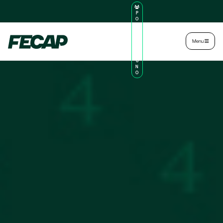
P
O
R
TA
L
|
Intranet
|
Menu
D
O
AL
U
N
O