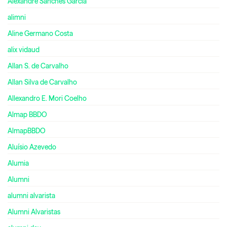
Alexandre Sanches Garcia
alimni
Aline Germano Costa
alix vidaud
Allan S. de Carvalho
Allan Silva de Carvalho
Allexandro E. Mori Coelho
Almap BBDO
AlmapBBDO
Aluísio Azevedo
Alumia
Alumni
alumni alvarista
Alumni Alvaristas