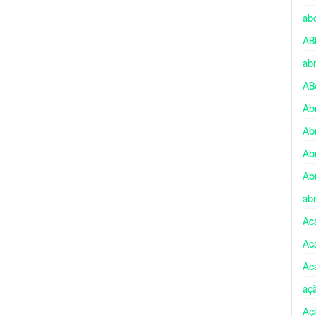
ab
AB
ab
AB
Ab
Ab
Ab
Ab
abr
Ac
Ac
Ac
aç
Aç