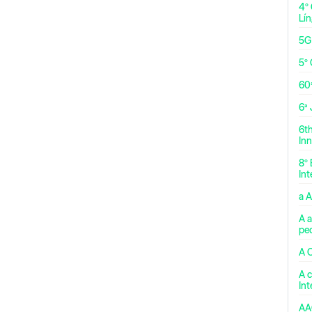
4º
Lí
5G
5º 
60
6ª
6t
Inn
8º 
Int
a 
A a
pe
A 
A c
In
AA