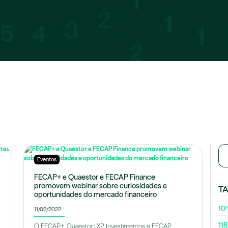
Eventos
FECAP+ e Quaestor e FECAP Finance
promovem webinar sobre curiosidades e
T
oportunidades do mercado financeiro
10º
11/02/2022
118
O FECAP+, Quaestor | XP Investimentos e FECAP