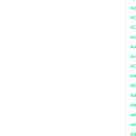
Aç
AC
AC
ac
Ace
Ac
AC
Ad
A
Ad
Ad
ad
ad
Adm