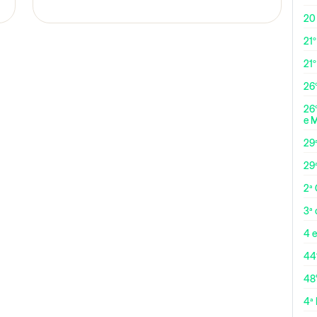
20
21º
21
26º
26º
e 
29
29
2ª
3ª
4 e
44
48
4ª