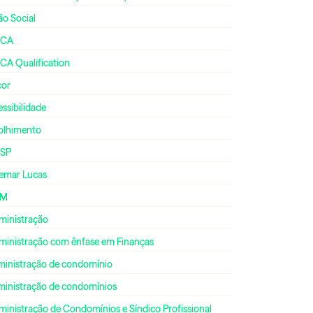
ão Social
CA
CA Qualification
cor
ssibilidade
olhimento
SP
emar Lucas
DM
ministração
ministração com ênfase em Finanças
ministração de condomínio
ministração de condomínios
inistração de Condomínios e Síndico Profissional