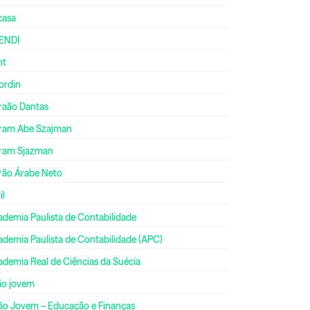
casa
ENDI
nt
ordin
raão Dantas
ram Abe Szajman
ram Sjazman
rão Árabe Neto
il
ademia Paulista de Contabilidade
ademia Paulista de Contabilidade (APC)
ademia Real de Ciências da Suécia
ão jovem
ão Jovem – Educação e Finanças