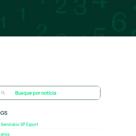
AGS
 Seminário SP Export
 anos