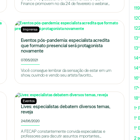
Finance promovem no dia 24 de fevereiro o webinar...
119
12
12
Imprensa
13
Eventos pós-pandemia: especialista acredita
que formato presencial será protagonista
13º
novamente
14ª
07/05/2021
14
Você consegue lembrar da sensação de estar em um
show, ouvindo e vendo seu artista favorito...
16
17ª
18
Eventos
Lives: especialistas debatem diversos temas,
1ª
reveja
1º 
24/06/2020
1º 
A FECAP constantemente convida especialistas e
professores para discutir assuntos importantes...
2 