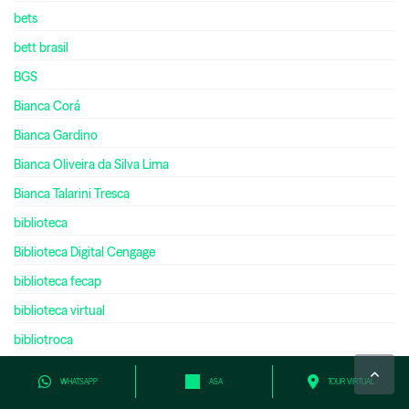
bets
bett brasil
BGS
Bianca Corá
Bianca Gardino
Bianca Oliveira da Silva Lima
Bianca Talarini Tresca
biblioteca
Biblioteca Digital Cengage
biblioteca fecap
biblioteca virtual
bibliotroca
bienal do livro
WHATSAPP
ASA
TOUR VIRTUAL
bilíngue