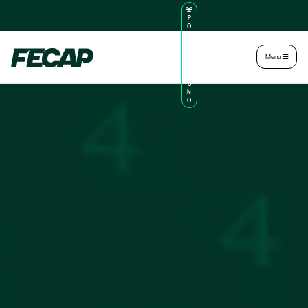
P
O
R
TA
L
|
Intranet
|
Menu
D
O
AL
U
N
O