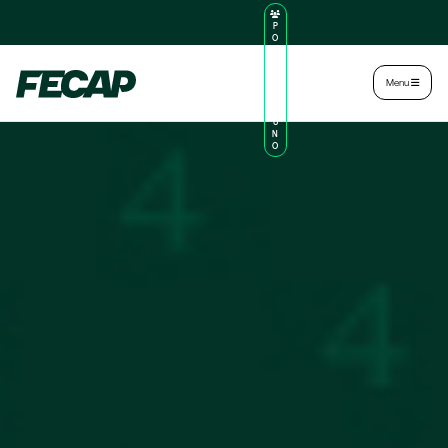
P
O
R
TA
L
|
Intranet
|
Menu
D
O
AL
U
N
O