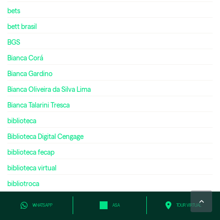
bets
bett brasil
BGS
Bianca Corá
Bianca Gardino
Bianca Oliveira da Silva Lima
Bianca Talarini Tresca
biblioteca
Biblioteca Digital Cengage
biblioteca fecap
biblioteca virtual
bibliotroca
bienal do livro
WHATSAPP
ASA
TOUR VIRTUAL
bilíngue