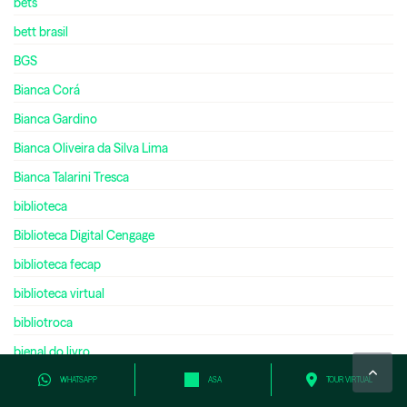
bets
bett brasil
BGS
Bianca Corá
Bianca Gardino
Bianca Oliveira da Silva Lima
Bianca Talarini Tresca
biblioteca
Biblioteca Digital Cengage
biblioteca fecap
biblioteca virtual
bibliotroca
bienal do livro
bilíngue
WHATSAPP
ASA
TOUR VIRTUAL