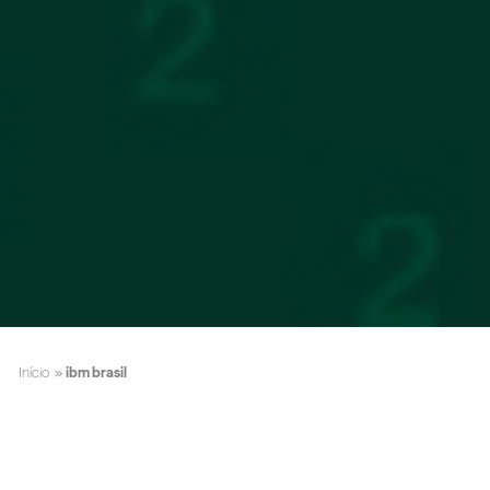
Início
»
ibm brasil