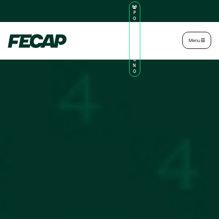
P
O
R
TA
L
|
Intranet
|
Menu
D
O
AL
U
N
O