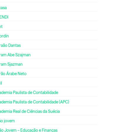
casa
ENDI
nt
ordin
raão Dantas
ram Abe Szajman
ram Sjazman
rão Árabe Neto
il
ademia Paulista de Contabilidade
ademia Paulista de Contabilidade (APC)
ademia Real de Ciências da Suécia
ão jovem
ão Jovem – Educação e Finanças