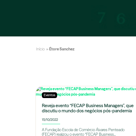
Início
»
Étore Sanchez
Eventos
Reveja evento “FECAP Business Managers”, que
discutiu o mundo dos negócios pós-pandemia
15/10/2022
A Fundação Escola de Comércio Álvares Penteado
(FECAP) realizou o evento “FECAP Business...