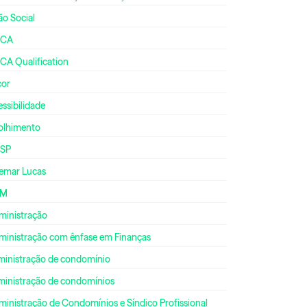
ão Social
CA
CA Qualification
cor
ssibilidade
olhimento
SP
emar Lucas
DM
ministração
ministração com ênfase em Finanças
ministração de condomínio
ministração de condomínios
inistração de Condomínios e Síndico Profissional