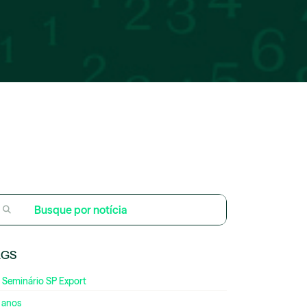
AGS
 Seminário SP Export
 anos