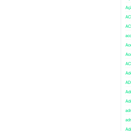
Aç
AC
AC
ac
Ace
Ac
AC
Ad
A
Ad
Ad
ad
ad
Adm