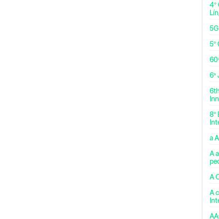
4º
Lí
5G
5º 
60
6ª
6t
Inn
8º 
Int
a 
A a
pe
A 
A c
In
AA