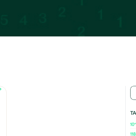
T
10º
118