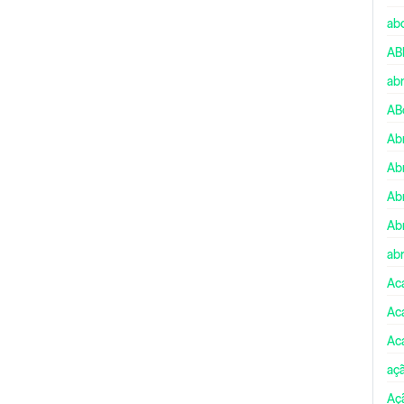
ab
AB
ab
AB
Ab
Ab
Ab
Ab
abr
Ac
Ac
Ac
aç
Aç