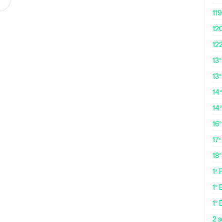
119
12
12
13
13º
14ª
14
16
17ª
18
1ª
1º 
1º 
2 