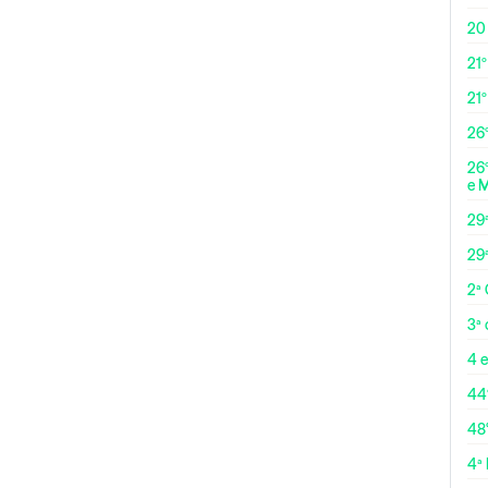
20
21º
21
26º
26º
e 
29
29
2ª
3ª
4 e
44
48
4ª