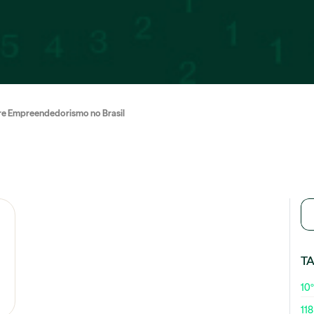
re Empreendedorismo no Brasil
T
10º
118