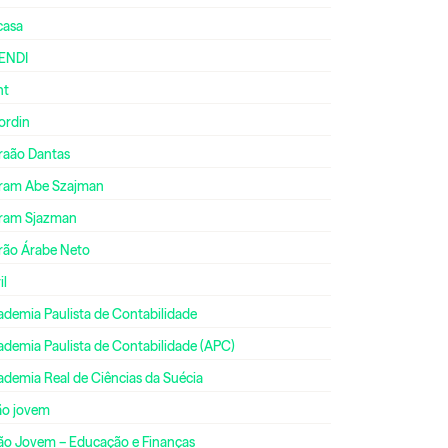
casa
ENDI
nt
ordin
raão Dantas
ram Abe Szajman
ram Sjazman
rão Árabe Neto
il
ademia Paulista de Contabilidade
ademia Paulista de Contabilidade (APC)
ademia Real de Ciências da Suécia
ão jovem
ão Jovem – Educação e Finanças