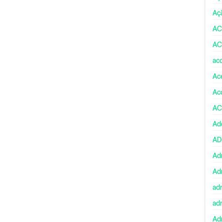
Aç
AC
AC
ac
Ace
Ac
AC
Ad
A
Ad
Ad
ad
ad
Adm