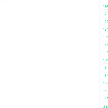
119
12
12
13
13º
14ª
14
16
17ª
18
1ª
1º 
1º 
2 