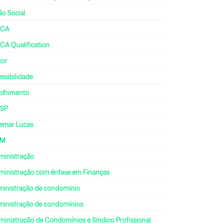
ão Social
CA
CA Qualification
cor
ssibilidade
olhimento
SP
emar Lucas
DM
ministração
ministração com ênfase em Finanças
ministração de condomínio
ministração de condomínios
inistração de Condomínios e Síndico Profissional