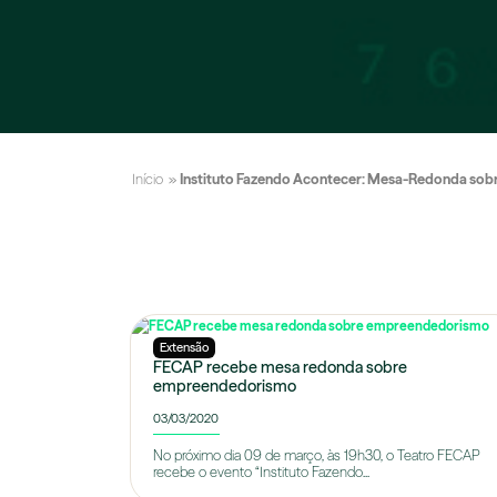
Início
»
Instituto Fazendo Acontecer: Mesa-Redonda sob
Extensão
FECAP recebe mesa redonda sobre
empreendedorismo
03/03/2020
No próximo dia 09 de março, às 19h30, o Teatro FECAP
recebe o evento “Instituto Fazendo...