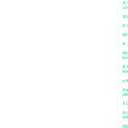
4º
Lí
5G
5º 
60
6ª
6t
Inn
8º 
Int
a 
A a
pe
A 
A c
In
AA