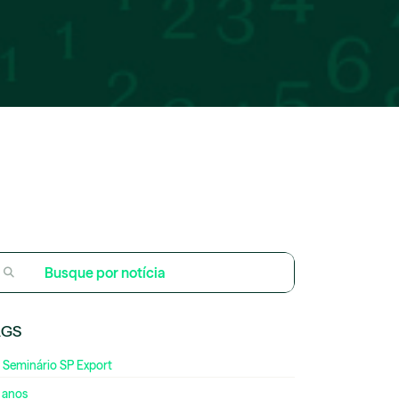
AGS
 Seminário SP Export
 anos