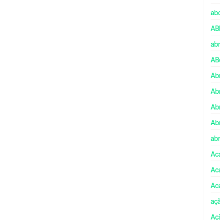
ab
AB
ab
AB
Ab
Ab
Ab
Ab
abr
Ac
Ac
Ac
aç
Aç