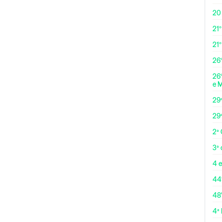
20
21º
21
26º
26º
e 
29
29
2ª
3ª
4 e
44
48
4ª