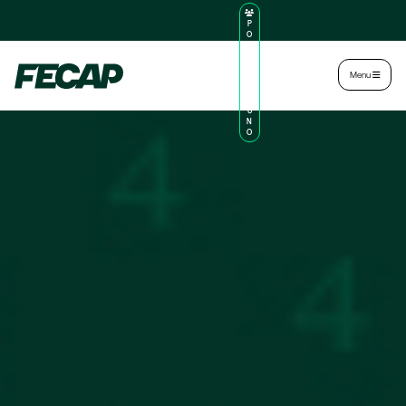
P
O
R
TA
L
|
Intranet
|
Menu
D
O
AL
U
N
O