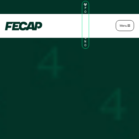
P
O
R
TA
L
|
Intranet
|
Menu
D
O
AL
U
N
O