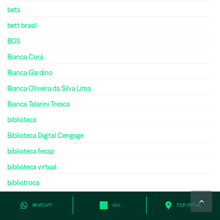
bets
bett brasil
BGS
Bianca Corá
Bianca Gardino
Bianca Oliveira da Silva Lima
Bianca Talarini Tresca
biblioteca
Biblioteca Digital Cengage
biblioteca fecap
biblioteca virtual
bibliotroca
bienal do livro
WHATSAPP
ASA
TOUR VIRTUAL
bilíngue