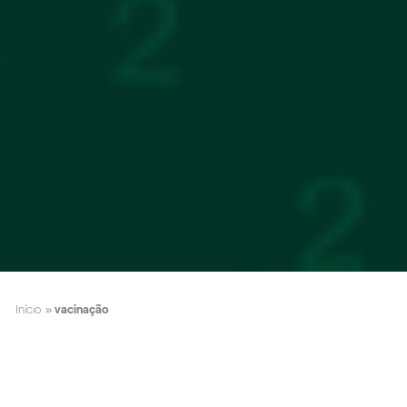
Início
»
vacinação