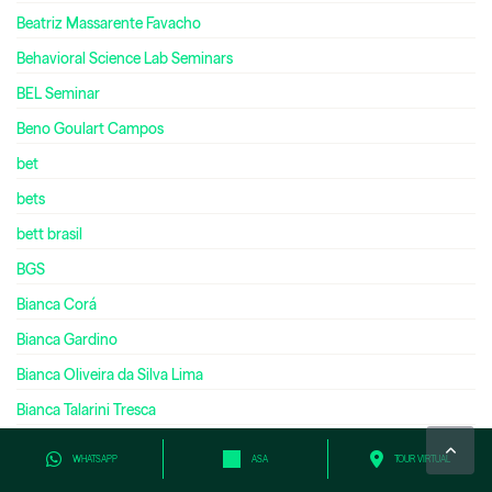
Beatriz Massarente Favacho
Behavioral Science Lab Seminars
BEL Seminar
Beno Goulart Campos
bet
bets
bett brasil
BGS
Bianca Corá
Bianca Gardino
Bianca Oliveira da Silva Lima
Bianca Talarini Tresca
biblioteca
WHATSAPP
ASA
TOUR VIRTUAL
Biblioteca Digital Cengage