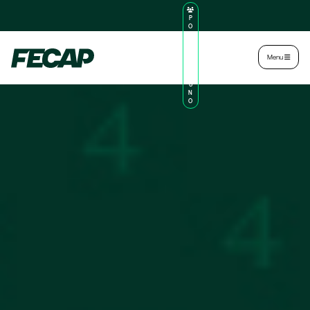
P
O
R
TA
L
|
Intranet
|
Menu
D
O
AL
U
N
O