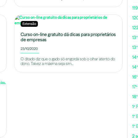
119
12
Extensão
12
Curso on-line gratuito dá dicas para proprietários
13
de empresas
13º
23/10/2020
14ª
O ditado diz que o gado só engorda sob o olhar atento do
dono. Talvez a máxima seja sim...
14
16
17ª
18
1ª
1º 
1º 
2 