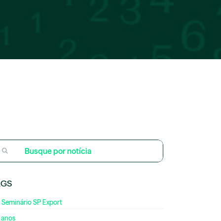
AGS
 Seminário SP Export
 anos