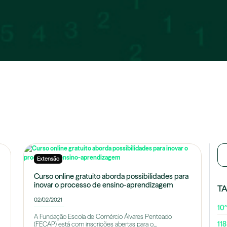
Extensão
Curso online gratuito aborda possibilidades para
inovar o processo de ensino-aprendizagem
T
02/02/2021
10º
A Fundação Escola de Comércio Álvares Penteado
118
(FECAP) está com inscrições abertas para o...