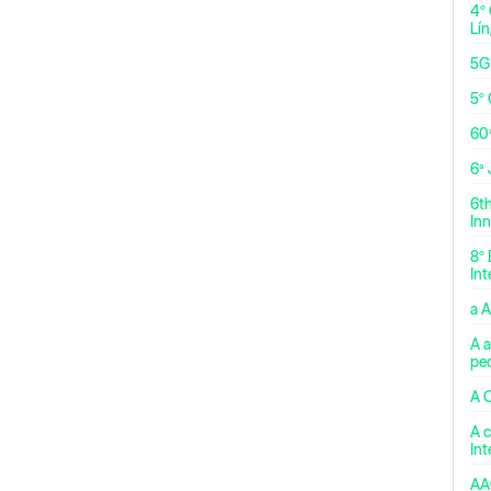
4º
Lí
5G
5º 
60
6ª
6t
Inn
8º 
Int
a 
A a
pe
A 
A c
In
AA