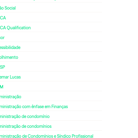
ão Social
CA
CA Qualification
cor
ssibilidade
olhimento
SP
emar Lucas
DM
ministração
ministração com ênfase em Finanças
ministração de condomínio
ministração de condomínios
inistração de Condomínios e Síndico Profissional