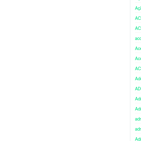
Aç
AC
AC
ac
Ace
Ac
AC
Ad
A
Ad
Ad
ad
ad
Adm