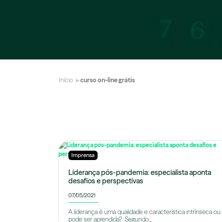
Início
»
curso on-line grátis
Imprensa
Liderança pós-pandemia: especialista aponta
desafios e perspectivas
07/05/2021
A liderança é uma qualidade e característica intrínseca ou
pode ser aprendida? Segundo...