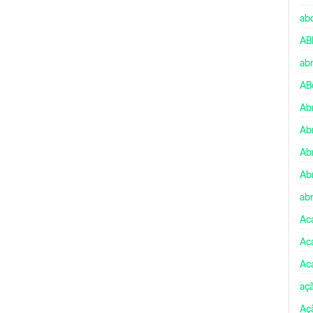
ab
AB
ab
AB
Ab
Ab
Ab
Ab
abr
Ac
Ac
Ac
aç
Aç