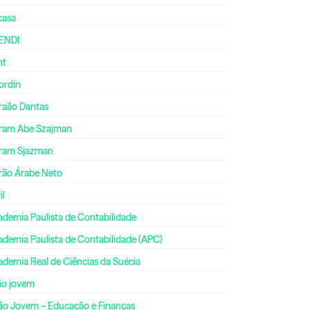
casa
ENDI
nt
ordin
raão Dantas
ram Abe Szajman
ram Sjazman
rão Árabe Neto
il
ademia Paulista de Contabilidade
ademia Paulista de Contabilidade (APC)
ademia Real de Ciências da Suécia
ão jovem
ão Jovem – Educação e Finanças