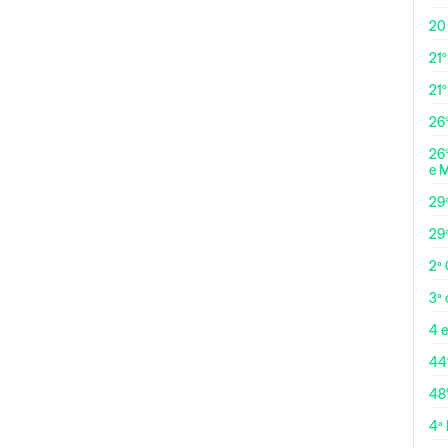
20
21º
21
26º
26º
e 
29
29
2ª
3ª
4 e
44
48
4ª