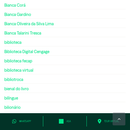
Bianca Corá
Bianca Gardino
Bianca Oliveira da Silva Lima
Bianca Talarini Tresca
biblioteca
Biblioteca Digital Cengage
biblioteca fecap
biblioteca virtual
bibliotroca
bienal do livro
bilíngue
bilionário
biologia
WHATSAPP
ASA
TOUR VIRTUAL
black friday