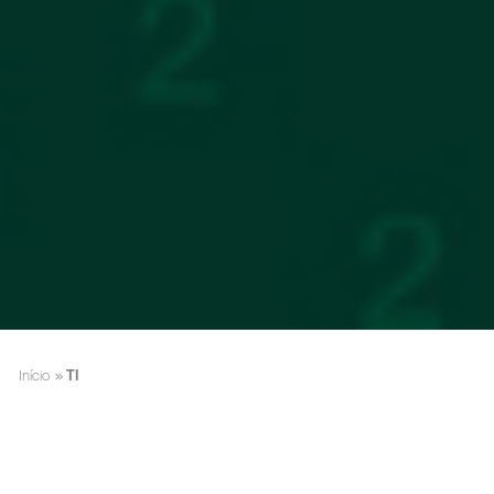
Início
»
TI