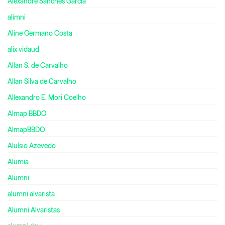
Alexandre Sanches Garcia
alimni
Aline Germano Costa
alix vidaud
Allan S. de Carvalho
Allan Silva de Carvalho
Allexandro E. Mori Coelho
Almap BBDO
AlmapBBDO
Aluísio Azevedo
Alumia
Alumni
alumni alvarista
Alumni Alvaristas