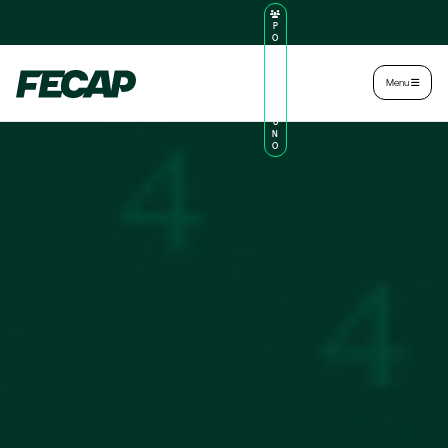
P
O
R
TA
L
|
Intranet
|
Menu
D
O
AL
U
N
O