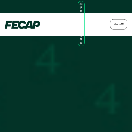
P
O
R
TA
L
|
Intranet
|
Menu
D
O
AL
U
N
O