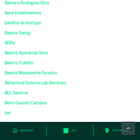
Barbara Rodrigues Silva
Barsi Investimentos
batalha de startups
Bateria Swing
BDRs
Beatriz Aparecida Silva
Beatriz Collalto
Beatriz Massarente Favacho
Behavioral Science Lab Seminars
BEL Seminar
Beno Goulart Campos
bet
bets
WHATSAPP
ASA
TOUR VIRTUAL
bett brasil