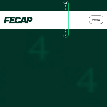
P
O
R
TA
L
|
Intranet
|
Menu
D
O
AL
U
N
O