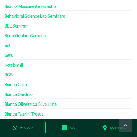
Beatriz Massarente Favacho
Behavioral Science Lab Seminars
BEL Seminar
Beno Goulart Campos
bet
bets
bett brasil
BGS
Bianca Corá
Bianca Gardino
Bianca Oliveira da Silva Lima
Bianca Talarini Tresca
biblioteca
WHATSAPP
ASA
TOUR VIRTUAL
Biblioteca Digital Cengage