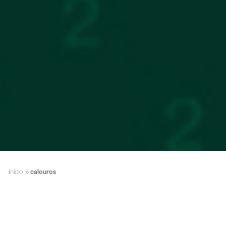
Início
»
calouros