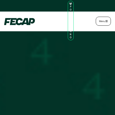
P
O
R
TA
L
|
Intranet
|
Menu
D
O
AL
U
N
O