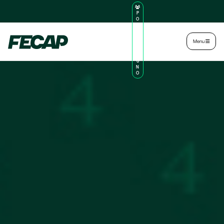
P
O
R
TA
L
|
Intranet
|
Menu
D
O
AL
U
N
O