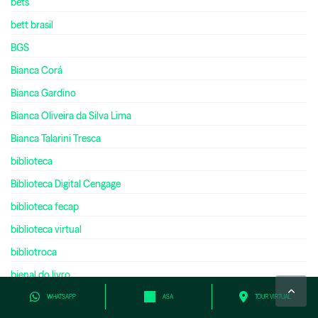
bets
bett brasil
BGS
Bianca Corá
Bianca Gardino
Bianca Oliveira da Silva Lima
Bianca Talarini Tresca
biblioteca
Biblioteca Digital Cengage
biblioteca fecap
biblioteca virtual
bibliotroca
bienal do livro
bilíngue
WHATSAPP
ASA
TOUR VIRTUAL