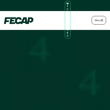
P
O
R
TA
L
|
Intranet
|
Menu
D
O
AL
U
N
O