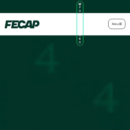
P
O
R
TA
L
|
Intranet
|
Menu
D
O
AL
U
N
O