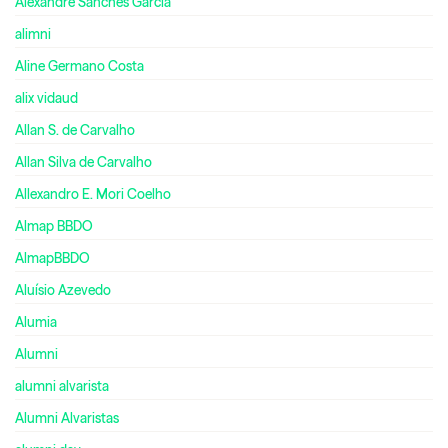
Alexandre Sanches Garcia
alimni
Aline Germano Costa
alix vidaud
Allan S. de Carvalho
Allan Silva de Carvalho
Allexandro E. Mori Coelho
Almap BBDO
AlmapBBDO
Aluísio Azevedo
Alumia
Alumni
alumni alvarista
Alumni Alvaristas