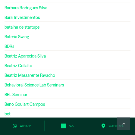
Barbara Rodrigues Silva
Barsi Investimentos
batalha de startups
Bateria Swing
BDRs
Beatriz Aparecida Silva
Beatriz Collalto
Beatriz Massarente Favacho
Behavioral Science Lab Seminars
BEL Seminar
Beno Goulart Campos
bet
bets
WHATSAPP
ASA
TOUR VIRTUAL
bett brasil