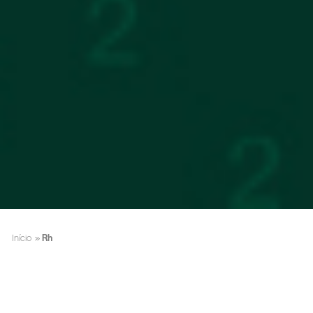
Início
»
Rh