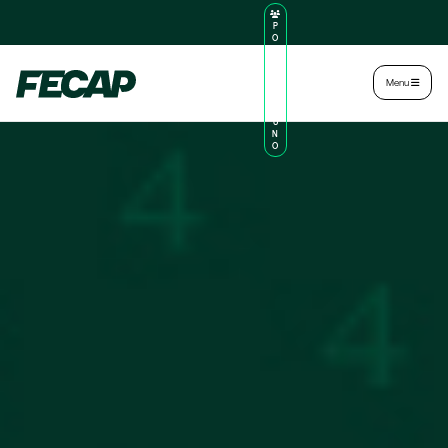
P
O
R
TA
L
|
Intranet
|
Menu
D
O
AL
U
N
O