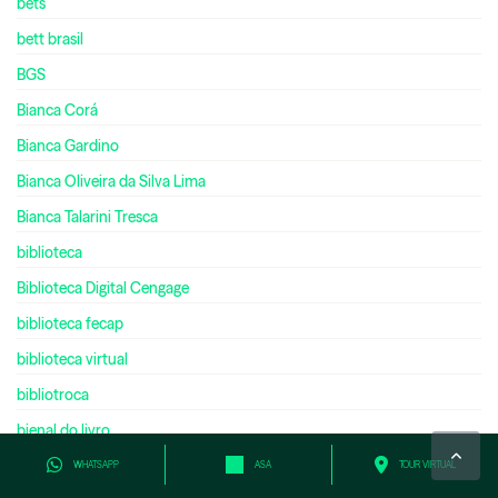
bets
bett brasil
BGS
Bianca Corá
Bianca Gardino
Bianca Oliveira da Silva Lima
Bianca Talarini Tresca
biblioteca
Biblioteca Digital Cengage
biblioteca fecap
biblioteca virtual
bibliotroca
bienal do livro
bilíngue
WHATSAPP
ASA
TOUR VIRTUAL