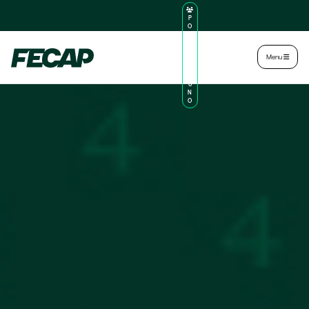
P
O
R
TA
L
|
Intranet
|
Menu
D
O
AL
U
N
O