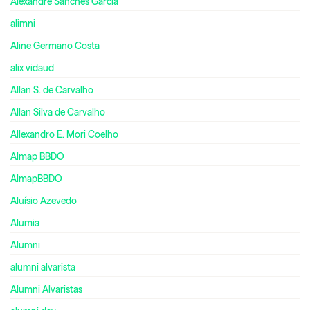
Alexandre Sanches Garcia
alimni
Aline Germano Costa
alix vidaud
Allan S. de Carvalho
Allan Silva de Carvalho
Allexandro E. Mori Coelho
Almap BBDO
AlmapBBDO
Aluísio Azevedo
Alumia
Alumni
alumni alvarista
Alumni Alvaristas