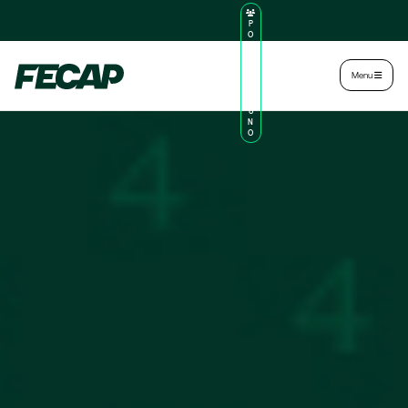
P
O
R
TA
L
|
Intranet
|
Menu
D
O
AL
U
N
O