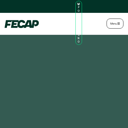
P
O
R
TA
L
|
Intranet
|
Menu
D
O
AL
U
N
O