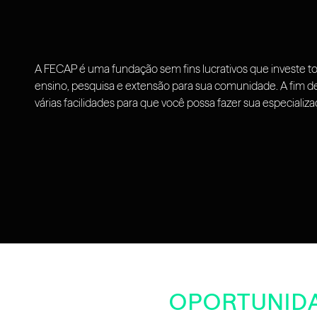
A FECAP é uma fundação sem fins lucrativos que investe t
ensino, pesquisa e extensão para sua comunidade. A fim de 
várias facilidades para que você possa fazer sua especializa
OPORTUNID