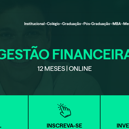
Institucional
Colégio
Graduação
Pós-Graduação
MBA
Me
GESTÃO FINANCEIR
12 MESES | ONLINE
L
INSCREVA-SE
INV