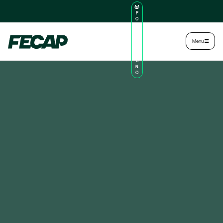
P
O
R
TA
L
|
Intranet
|
Menu
D
O
AL
U
N
O