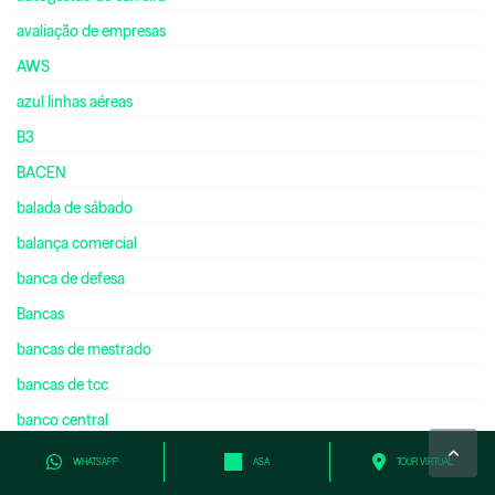
avaliação de empresas
AWS
azul linhas aéreas
B3
BACEN
balada de sábado
balança comercial
banca de defesa
Bancas
bancas de mestrado
bancas de tcc
banco central
banco central do brasil
WHATSAPP
ASA
TOUR VIRTUAL
banco de brasília