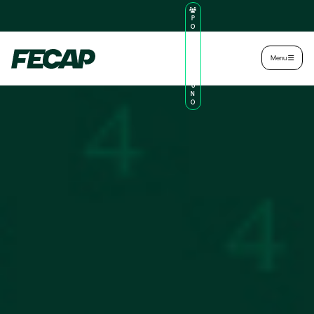
P
O
R
TA
L
|
Intranet
|
Menu
D
O
AL
U
N
O