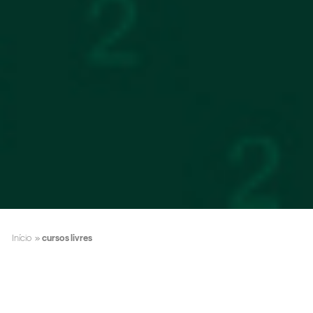
Início
»
cursos livres