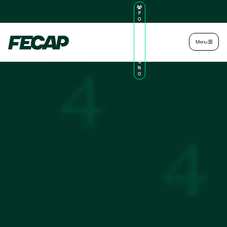
P
O
R
TA
L
|
Intranet
|
Menu
D
O
AL
U
N
O