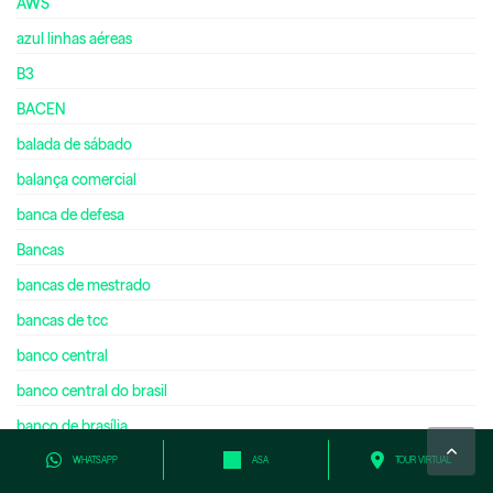
AWS
azul linhas aéreas
B3
BACEN
balada de sábado
balança comercial
banca de defesa
Bancas
bancas de mestrado
bancas de tcc
banco central
banco central do brasil
banco de brasília
banco do brasil
WHATSAPP
ASA
TOUR VIRTUAL