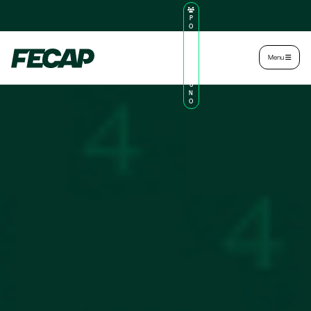
P
O
R
TA
L
|
Intranet
|
Menu
D
O
AL
U
N
O