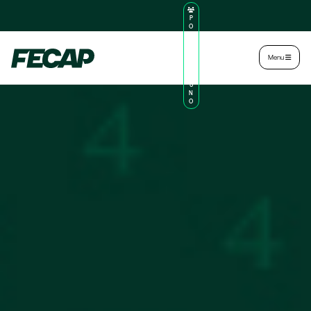
P
O
R
TA
L
|
Intranet
|
Menu
D
O
AL
U
N
O