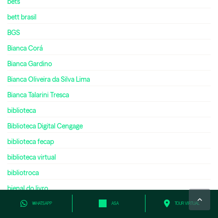
bets
bett brasil
BGS
Bianca Corá
Bianca Gardino
Bianca Oliveira da Silva Lima
Bianca Talarini Tresca
biblioteca
Biblioteca Digital Cengage
biblioteca fecap
biblioteca virtual
bibliotroca
bienal do livro
bilíngue
WHATSAPP
ASA
TOUR VIRTUAL