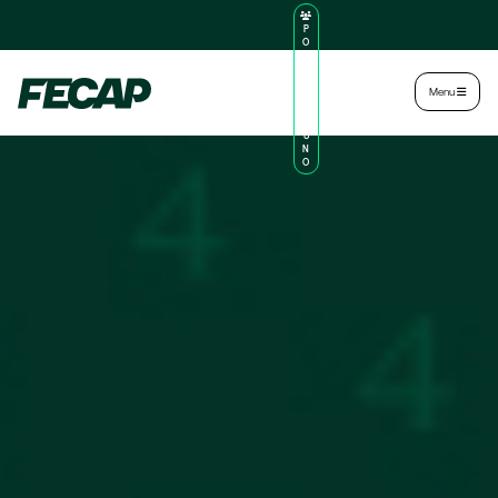
P
O
R
TA
L
|
Intranet
|
Menu
D
O
AL
U
N
O