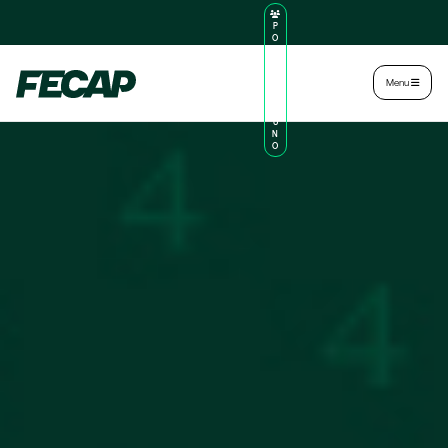
P
O
R
TA
L
|
Intranet
|
Menu
D
O
AL
U
N
O