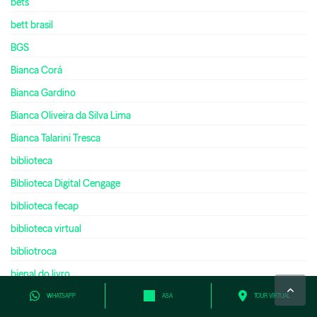
bets
bett brasil
BGS
Bianca Corá
Bianca Gardino
Bianca Oliveira da Silva Lima
Bianca Talarini Tresca
biblioteca
Biblioteca Digital Cengage
biblioteca fecap
biblioteca virtual
bibliotroca
bienal do livro
bilíngue
WHATSAPP
ASA
TOUR VIRTUAL