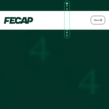
P
O
R
TA
L
|
Intranet
|
Menu
D
O
AL
U
N
O