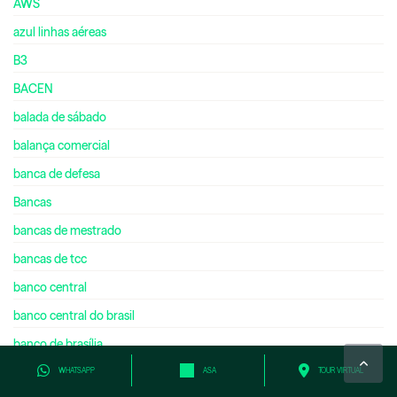
AWS
azul linhas aéreas
B3
BACEN
balada de sábado
balança comercial
banca de defesa
Bancas
bancas de mestrado
bancas de tcc
banco central
banco central do brasil
banco de brasília
banco do brasil
WHATSAPP
ASA
TOUR VIRTUAL