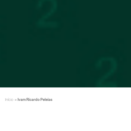
Início
»
Ivam Ricardo Peleias