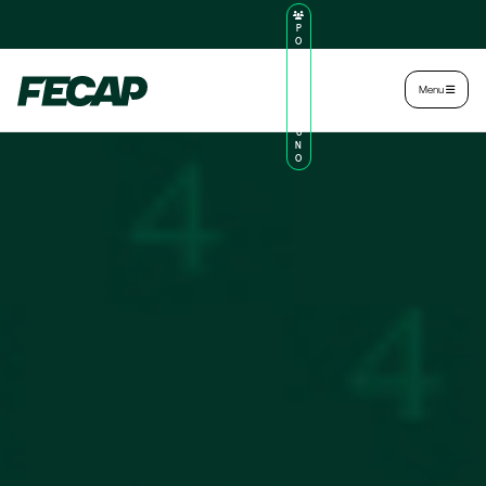
P
O
R
TA
L
|
Intranet
|
Menu
D
O
AL
U
N
O